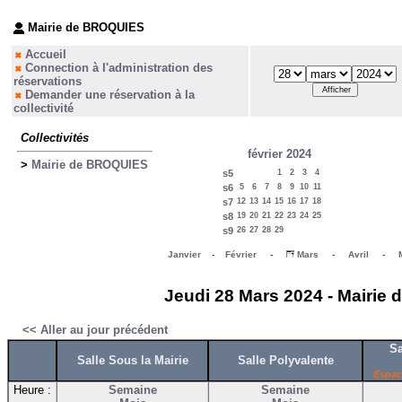
Mairie de BROQUIES
Accueil
Connection à l'administration des
réservations
Demander une réservation à la
collectivité
Collectivités
février 2024
>
Mairie de BROQUIES
s5
1
2
3
4
s6
5
6
7
8
9
10
11
s7
12
13
14
15
16
17
18
s8
19
20
21
22
23
24
25
s9
26
27
28
29
Janvier
-
Février
-
Mars
-
Avril
-
Jeudi 28 Mars 2024 - Mairie 
<< Aller au jour précédent
Sa
Salle Sous la Mairie
Salle Polyvalente
Espac
Heure :
Semaine
Semaine