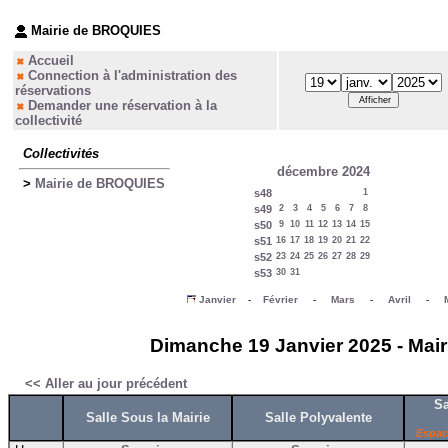
Mairie de BROQUIES
Accueil
Connection à l'administration des
réservations
Demander une réservation à la
collectivité
Collectivités
décembre 2024
>
Mairie de BROQUIES
s48
1
s49
2
3
4
5
6
7
8
s50
9
10
11
12
13
14
15
s51
16
17
18
19
20
21
22
s52
23
24
25
26
27
28
29
s53
30
31
Janvier
-
Février
-
Mars
-
Avril
-
Dimanche 19 Janvier 2025 - Mair
<< Aller au jour précédent
Sa
Salle Sous la Mairie
Salle Polyvalente
Espac