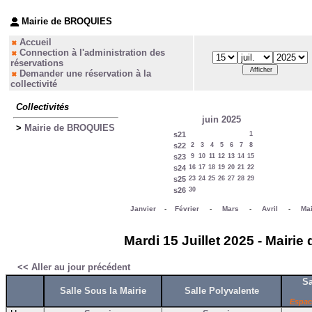
Mairie de BROQUIES
Accueil
Connection à l'administration des
réservations
Demander une réservation à la
collectivité
Collectivités
juin 2025
>
Mairie de BROQUIES
s21
1
s22
2
3
4
5
6
7
8
s23
9
10
11
12
13
14
15
s24
16
17
18
19
20
21
22
s25
23
24
25
26
27
28
29
s26
30
Janvier
-
Février
-
Mars
-
Avril
-
Ma
Mardi 15 Juillet 2025 - Mairi
<< Aller au jour précédent
Sa
Salle Sous la Mairie
Salle Polyvalente
Espac