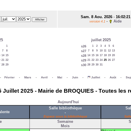
Sam. 8 Aou. 2026
-
16:02:21
-
Aide
version 4.1
25
juillet 2025
1
s26
1
2
3
4
5
6
7
8
s27
7
8
9
10
11
12
13
3
14
15
s28
14
15
16
17
18
19
20
0
21
22
s29
21
22
23
24
25
26
27
7
28
29
s30
28
29
30
31
-
Février
-
Mars
-
Avril
-
Mai
-
Juin
-
Juillet
-
Août
-
Sep
 Juillet 2025 - Mairie de BROQUIES - Toutes les 
Aujourd'hui
Salle bibliothèque
Sal
alente
-
Espace sous la bibliothèque
Sall
e
Semaine
S
Mois