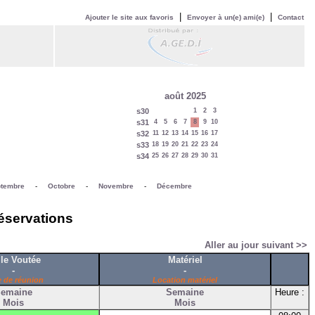
|
|
Ajouter le site aux favoris
Envoyer à un(e) ami(e)
Contact
août 2025
s30
1
2
3
s31
4
5
6
7
8
9
10
s32
11
12
13
14
15
16
17
s33
18
19
20
21
22
23
24
s34
25
26
27
28
29
30
31
tembre
-
Octobre
-
Novembre
-
Décembre
réservations
Aller au jour suivant >>
le Voutée
Matériel
-
-
e de réunion
Location matériel
emaine
Semaine
Heure :
Mois
Mois