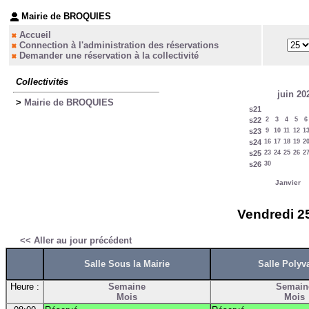
Mairie de BROQUIES
Accueil
Connection à l'administration des réservations
Demander une réservation à la collectivité
Collectivités
juin 20
>
Mairie de BROQUIES
s21
s22
2
3
4
5
6
s23
9
10
11
12
1
s24
16
17
18
19
2
s25
23
24
25
26
2
s26
30
Janvier
Vendredi 25
<< Aller au jour précédent
Salle Sous la Mairie
Salle Polyv
Heure :
Semaine
Semain
Mois
Mois