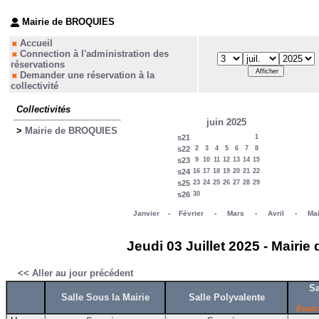
Mairie de BROQUIES
Accueil
Connection à l'administration des
réservations
Demander une réservation à la
collectivité
Collectivités
juin 2025
>
Mairie de BROQUIES
s21
1
s22
2
3
4
5
6
7
8
s23
9
10
11
12
13
14
15
s24
16
17
18
19
20
21
22
s25
23
24
25
26
27
28
29
s26
30
Janvier
-
Février
-
Mars
-
Avril
-
Ma
Jeudi 03 Juillet 2025 - Mairi
<< Aller au jour précédent
Sa
Salle Sous la Mairie
Salle Polyvalente
Espac