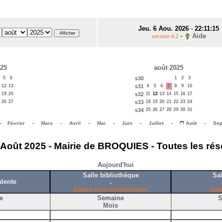
Jeu. 6 Aou. 2026
-
22:11:15
-
Aide
version 4.1
025
août 2025
5
6
s30
1
2
3
12
13
s31
4
5
6
7
8
9
10
19
20
s32
11
12
13
14
15
16
17
26
27
s33
18
19
20
21
22
23
24
s34
25
26
27
28
29
30
31
-
Février
-
Mars
-
Avril
-
Mai
-
Juin
-
Juillet
-
Août
-
Sep
 Août 2025 - Mairie de BROQUIES - Toutes les rés
Aujourd'hui
Salle bibliothèque
Sal
alente
-
Espace sous la bibliothèque
Sall
e
Semaine
S
Mois