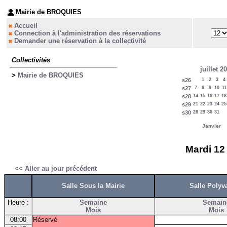
Mairie de BROQUIES
Accueil
Connection à l'administration des réservations
Demander une réservation à la collectivité
Collectivités
juillet 2
>
Mairie de BROQUIES
s26
1
2
3
4
s27
7
8
9
10
11
s28
14
15
16
17
18
s29
21
22
23
24
25
s30
28
29
30
31
Janvier
Mardi 12
<< Aller au jour précédent
Salle Sous la Mairie
Salle Polyv
Heure :
Semaine
Semain
Mois
Mois
08:00
Réservé