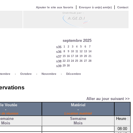
|
|
Ajouter le site aux favoris
Envoyer à un(e) ami(e)
Contact
septembre 2025
s35
1
2
3
4
5
6
7
s36
8
9
10
11
12
13
14
s37
15
16
17
18
19
20
21
s38
22
23
24
25
26
27
28
s39
29
30
tembre
-
Octobre
-
Novembre
-
Décembre
ervations
Aller au jour suivant >>
le Voutée
Matériel
-
-
e de réunion
Location matériel
emaine
Semaine
Heure :
Mois
Mois
08:00