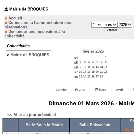
Mairie de BROQUIES
Accueil
Connection à l'administration des
réservations
Demander une réservation à la
collectivité
Collectivités
février 2026
>
Mairie de BROQUIES
s4
1
s5
2
3
4
5
6
7
8
s6
9
10
11
12
13
14
15
s7
16
17
18
19
20
21
22
s8
23
24
25
26
27
28
Janvier
-
Février
-
Mars
-
Avril
-
Dimanche 01 Mars 2026 - Mairi
<< Aller au jour précédent
Sa
Salle Sous la Mairie
Salle Polyvalente
Espac