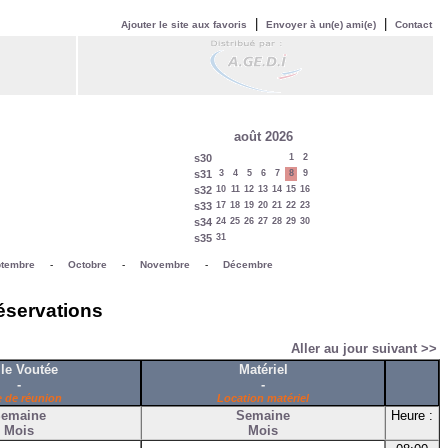
|
|
Ajouter le site aux favoris
Envoyer à un(e) ami(e)
Contact
août 2026
s30
1
2
s31
3
4
5
6
7
8
9
s32
10
11
12
13
14
15
16
s33
17
18
19
20
21
22
23
s34
24
25
26
27
28
29
30
s35
31
tembre
-
Octobre
-
Novembre
-
Décembre
réservations
Aller au jour suivant >>
le Voutée
Matériel
-
-
e de réunion
Location matériel
emaine
Semaine
Heure :
Mois
Mois