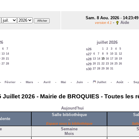
Sam. 8 Aou. 2026
-
14:23:49
-
Aide
version 4.1
26
juillet 2026
6
7
s26
1
2
3
4
5
2
13
14
s27
6
7
8
9
10
11
12
9
20
21
s28
13
14
15
16
17
18
19
6
27
28
s29
20
21
22
23
24
25
26
s30
27
28
29
30
31
-
Février
-
Mars
-
Avril
-
Mai
-
Juin
-
Juillet
-
Août
-
Sep
 Juillet 2026 - Mairie de BROQUIES - Toutes les 
Aujourd'hui
Salle bibliothèque
Sal
alente
-
Espace sous la bibliothèque
Sall
e
Semaine
S
Mois