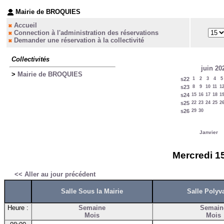
Mairie de BROQUIES
Accueil
Connection à l'administration des réservations
Demander une réservation à la collectivité
Collectivités
juin 20
>
Mairie de BROQUIES
s22
1
2
3
4
5
s23
8
9
10
11
1
s24
15
16
17
18
1
s25
22
23
24
25
2
s26
29
30
Janvier
Mercredi 15
<< Aller au jour précédent
Salle Sous la Mairie
Salle Polyv
Heure :
Semaine
Semain
Mois
Mois