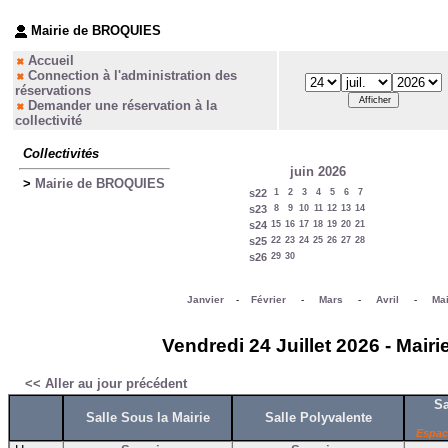
Mairie de BROQUIES
Accueil
Connection à l'administration des
réservations
Demander une réservation à la
collectivité
Collectivités
juin 2026
>
Mairie de BROQUIES
s22
1
2
3
4
5
6
7
s23
8
9
10
11
12
13
14
s24
15
16
17
18
19
20
21
s25
22
23
24
25
26
27
28
s26
29
30
Janvier
-
Février
-
Mars
-
Avril
-
Ma
Vendredi 24 Juillet 2026 - Mai
<< Aller au jour précédent
Sa
Salle Sous la Mairie
Salle Polyvalente
Espac