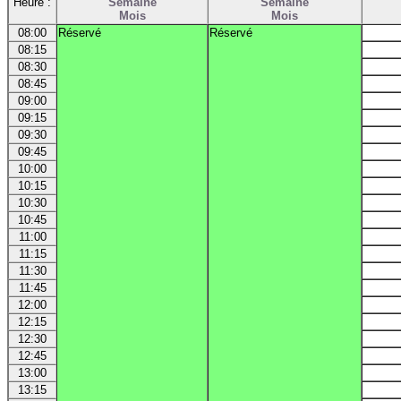
Heure :
Semaine
Semaine
Mois
Mois
08:00
Réservé
Réservé
08:15
08:30
08:45
09:00
09:15
09:30
09:45
10:00
10:15
10:30
10:45
11:00
11:15
11:30
11:45
12:00
12:15
12:30
12:45
13:00
13:15