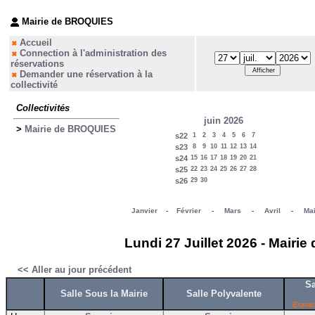
Mairie de BROQUIES
Accueil
Connection à l'administration des
réservations
Demander une réservation à la
collectivité
Collectivités
juin 2026
>
Mairie de BROQUIES
s22
1
2
3
4
5
6
7
s23
8
9
10
11
12
13
14
s24
15
16
17
18
19
20
21
s25
22
23
24
25
26
27
28
s26
29
30
Janvier
-
Février
-
Mars
-
Avril
-
Ma
Lundi 27 Juillet 2026 - Mairi
<< Aller au jour précédent
Sa
Salle Sous la Mairie
Salle Polyvalente
Espac