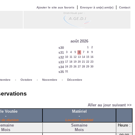
|
|
Ajouter le site aux favoris
Envoyer à un(e) ami(e)
Contact
août 2026
s30
1
2
s31
3
4
5
6
7
8
9
s32
10
11
12
13
14
15
16
s33
17
18
19
20
21
22
23
s34
24
25
26
27
28
29
30
s35
31
tembre
-
Octobre
-
Novembre
-
Décembre
servations
Aller au jour suivant >>
le Voutée
Matériel
-
-
e de réunion
Location matériel
emaine
Semaine
Heure :
Mois
Mois