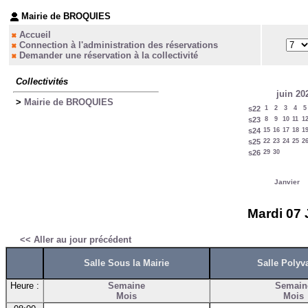
Mairie de BROQUIES
Accueil
Connection à l'administration des réservations
Demander une réservation à la collectivité
Collectivités
juin 20
>
Mairie de BROQUIES
s22
1
2
3
4
5
s23
8
9
10
11
1
s24
15
16
17
18
1
s25
22
23
24
25
2
s26
29
30
Janvier
Mardi 07 
<< Aller au jour précédent
Salle Sous la Mairie
Salle Polyv
Heure :
Semaine
Semain
Mois
Mois