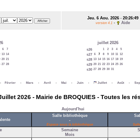
Jeu. 6 Aou. 2026
-
20:26:49
-
Aide
version 4.1
26
juillet 2026
6
7
s26
1
2
3
4
5
2
13
14
s27
6
7
8
9
10
11
12
9
20
21
s28
13
14
15
16
17
18
19
6
27
28
s29
20
21
22
23
24
25
26
s30
27
28
29
30
31
-
Février
-
Mars
-
Avril
-
Mai
-
Juin
-
Juillet
-
Août
-
Sep
Juillet 2026 - Mairie de BROQUIES - Toutes les ré
Aujourd'hui
Salle bibliothèque
Sal
alente
-
Espace sous la bibliothèque
Sall
e
Semaine
S
Mois