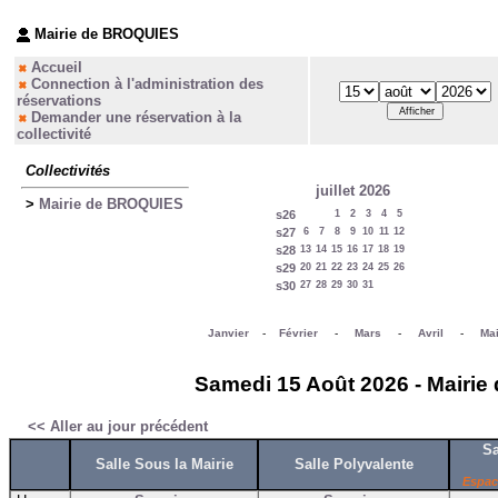
Mairie de BROQUIES
Accueil
Connection à l'administration des
réservations
Demander une réservation à la
collectivité
Collectivités
juillet 2026
>
Mairie de BROQUIES
s26
1
2
3
4
5
s27
6
7
8
9
10
11
12
s28
13
14
15
16
17
18
19
s29
20
21
22
23
24
25
26
s30
27
28
29
30
31
Janvier
-
Février
-
Mars
-
Avril
-
Ma
Samedi 15 Août 2026 - Mairie
<< Aller au jour précédent
Sa
Salle Sous la Mairie
Salle Polyvalente
Espac