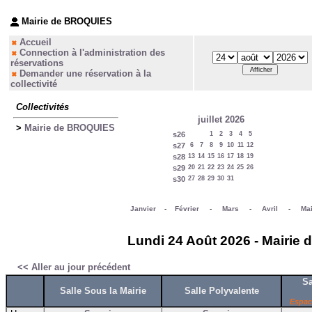
Mairie de BROQUIES
Accueil
Connection à l'administration des
réservations
Demander une réservation à la
collectivité
Collectivités
juillet 2026
>
Mairie de BROQUIES
s26
1
2
3
4
5
s27
6
7
8
9
10
11
12
s28
13
14
15
16
17
18
19
s29
20
21
22
23
24
25
26
s30
27
28
29
30
31
Janvier
-
Février
-
Mars
-
Avril
-
Ma
Lundi 24 Août 2026 - Mairie 
<< Aller au jour précédent
Sa
Salle Sous la Mairie
Salle Polyvalente
Espac