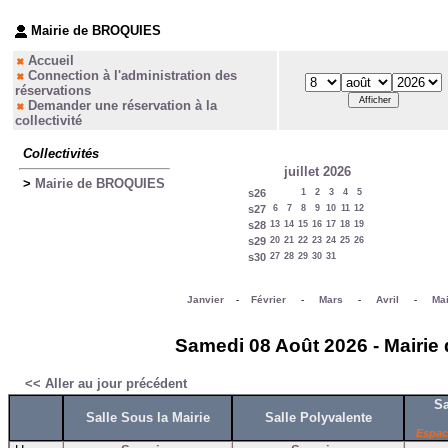
Mairie de BROQUIES
Accueil
Connection à l'administration des
réservations
Demander une réservation à la
collectivité
Collectivités
juillet 2026
>
Mairie de BROQUIES
s26
1
2
3
4
5
s27
6
7
8
9
10
11
12
s28
13
14
15
16
17
18
19
s29
20
21
22
23
24
25
26
s30
27
28
29
30
31
Janvier
-
Février
-
Mars
-
Avril
-
Ma
Samedi 08 Août 2026 - Mairie
<< Aller au jour précédent
Sa
Salle Sous la Mairie
Salle Polyvalente
Espac