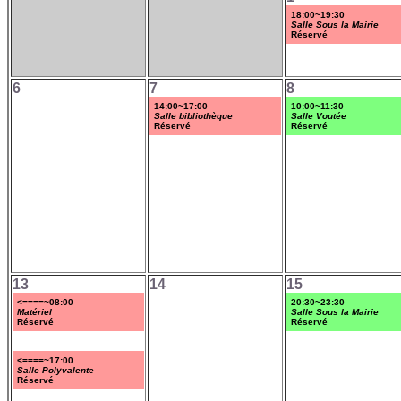
18:00~19:30
Salle Sous la Mairie
Réservé
6
7
8
14:00~17:00
10:00~11:30
Salle bibliothèque
Salle Voutée
Réservé
Réservé
13
14
15
<====~08:00
20:30~23:30
Matériel
Salle Sous la Mairie
Réservé
Réservé
<====~17:00
Salle Polyvalente
Réservé