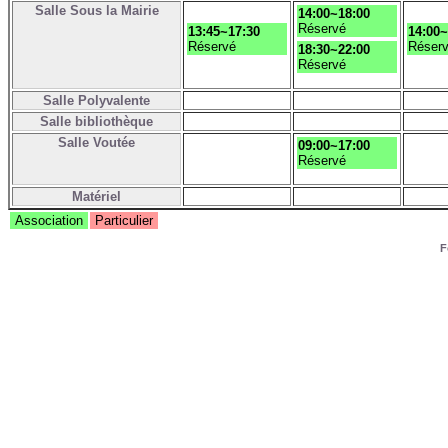
Salle Sous la Mairie
14:00~18:00
Réservé
13:45~17:30
14:00~
Réservé
Réser
18:30~22:00
Réservé
Salle Polyvalente
Salle bibliothèque
Salle Voutée
09:00~17:00
Réservé
Matériel
Association
Particulier
F